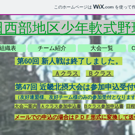
このホームページは
.com
を使って作
田西部地区少年軟式野
組織表
チーム紹介
大会一覧
第60回 新人戦は終了しました。
Ａクラス
Ｂクラス
第47回 近畿北摂大会は参加申込受
（友好連盟様、友好チーム様のみの参加受付となりま
​大会ご案内
Ａクラス参加申込書
Bクラス参加申込書
日程
​メールでの申込の場合はＰＤＦ形式に変換して送